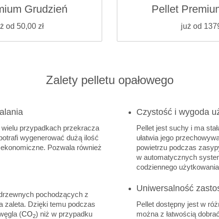
emium Grudzień
Pellet Premiu
uż od 50,00 zł
już od 137
Zalety pelletu opałowego
alania
Czystość i wygoda u
W wielu przypadkach przekracza
Pellet jest suchy i ma st
 potrafi wygenerować dużą ilość
ułatwia jego przechowywani
zo ekonomiczne. Pozwala również
powietrzu podczas zasyp
w automatycznych system
codziennego użytkowania
Uniwersalność zasto
ów drzewnych pochodzących z
na zaleta. Dzięki temu podczas
Pellet dostępny jest w róż
węgla (
CO
) niż w przypadku
można z łatwością dobrać 
2