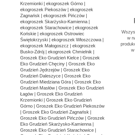
Wszyst
w na
produk
w 