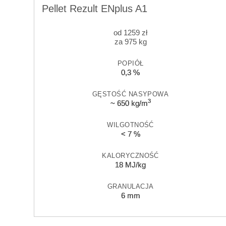
Pellet Rezult ENplus A1
od
1259
zł
za 975 kg
POPIÓŁ
0,3 %
GĘSTOŚĆ NASYPOWA
3
~ 650 kg/m
WILGOTNOŚĆ
< 7 %
KALORYCZNOŚĆ
18 MJ/kg
GRANULACJA
6 mm