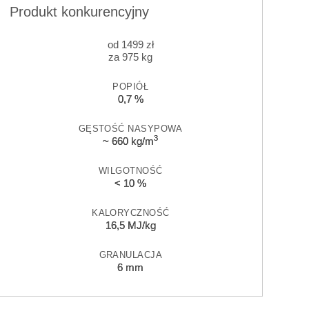
Produkt konkurencyjny
od
1499
zł
za 975 kg
POPIÓŁ
0,7 %
GĘSTOŚĆ NASYPOWA
3
~ 660 kg/m
WILGOTNOŚĆ
< 10 %
KALORYCZNOŚĆ
16,5 MJ/kg
GRANULACJA
6 mm