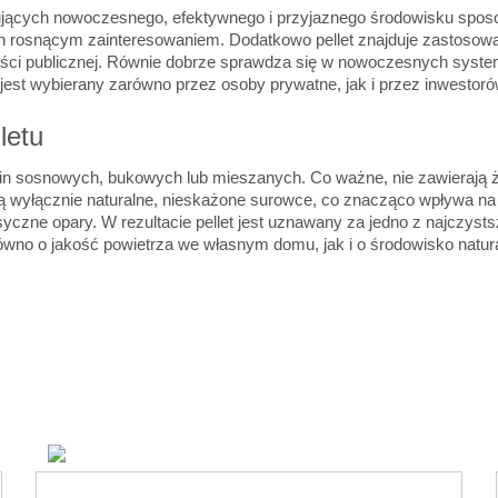
kujących nowoczesnego, efektywnego i przyjaznego środowisku sposo
on rosnącym zainteresowaniem. Dodatkowo pellet znajduje zastosowa
ści publicznej. Równie dobrze sprawdza się w nowoczesnych syste
 jest wybierany zarówno przez osoby prywatne, jak i przez inwestoró
letu
cin sosnowych, bukowych lub mieszanych. Co ważne, nie zawierają ż
ą wyłącznie naturalne, nieskażone surowce, co znacząco wpływa n
ksyczne opary. W rezultacie pellet jest uznawany za jedno z najczyst
wno o jakość powietrza we własnym domu, jak i o środowisko natur