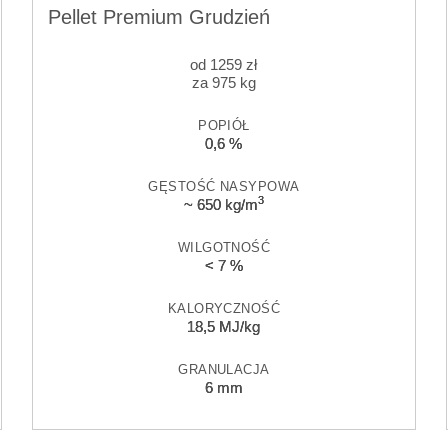
Pellet Premium Grudzień
od
1259
zł
za 975 kg
POPIÓŁ
0,6 %
GĘSTOŚĆ NASYPOWA
3
~ 650 kg/m
WILGOTNOŚĆ
< 7 %
KALORYCZNOŚĆ
18,5 MJ/kg
GRANULACJA
6 mm