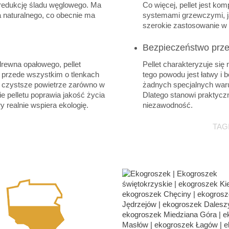
a redukcję śladu węglowego. Ma
Co więcej, pellet jest k
 naturalnego, co obecnie ma
systemami grzewczymi, ja
szerokie zastosowanie w w
Bezpieczeństwo prz
rewna opałowego, pellet
Pellet charakteryzuje się
 przede wszystkim o tlenkach
tego powodu jest łatwy i
a czystsze powietrze zarówno w
żadnych specjalnych wa
ie pelletu poprawia jakość życia
Dlatego stanowi praktycz
 realnie wspiera ekologię.
niezawodność.
TAGI