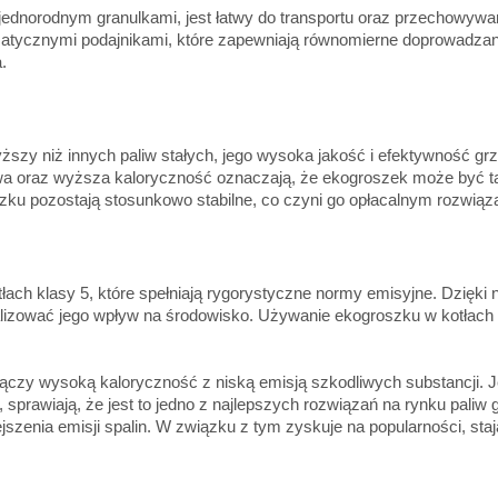
ednorodnym granulkami, jest łatwy do transportu oraz przechowywan
atycznymi podajnikami, które zapewniają równomierne doprowadzani
.
 niż innych paliw stałych, jego wysoka jakość i efektywność grze
liwa oraz wyższa kaloryczność oznaczają, że ekogroszek może być
szku pozostają stosunkowo stabilne, co czyni go opłacalnym rozwią
h klasy 5, które spełniają rygorystyczne normy emisyjne. Dzięki n
alizować jego wpływ na środowisko. Używanie ekogroszku w kotłach k
 łączy wysoką kaloryczność z niską emisją szkodliwych substancji. J
rawiają, że jest to jedno z najlepszych rozwiązań na rynku paliw 
ejszenia emisji spalin. W związku z tym zyskuje na popularności, s