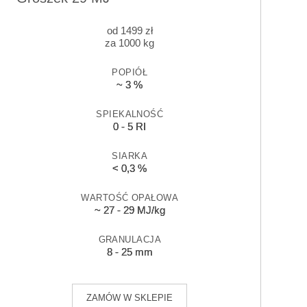
od
1499
zł
za 1000 kg
POPIÓŁ
~ 3 %
SPIEKALNOŚĆ
0 - 5 RI
SIARKA
< 0,3 %
WARTOŚĆ OPAŁOWA
~ 27 - 29 MJ/kg
GRANULACJA
8 - 25 mm
ZAMÓW W SKLEPIE