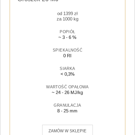
od
1399
zł
za 1000 kg
POPIÓŁ
~ 3 - 6 %
SPIEKALNOŚĆ
0 RI
SIARKA
< 0,3%
WARTOŚĆ OPAŁOWA
~ 24 - 26 MJ/kg
GRANULACJA
8 - 25 mm
ZAMÓW W SKLEPIE