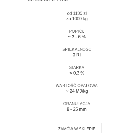
od
1199
zł
za 1000 kg
POPIÓŁ
~ 3 - 6 %
SPIEKALNOŚĆ
0 RI
SIARKA
< 0,3 %
WARTOŚĆ OPAŁOWA
~ 24 MJ/kg
GRANULACJA
8 - 25 mm
ZAMÓW W SKLEPIE