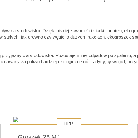
ływ na środowisko. Dzięki niskiej zawartości siarki i
popiołu
, ekogr
 stałych, jak drewno czy węgiel o dużych frakcjach, ekogroszek spa
iej przyjazny dla środowiska. Pozostaje mniej odpadów po spaleniu, 
znawany za paliwo bardziej ekologiczne niż tradycyjny węgiel, przyc
HIT!
Groszek 26 MJ