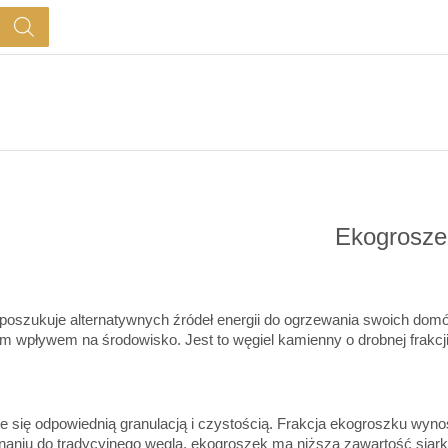
Ekogrosze
poszukuje alternatywnych źródeł energii do ogrzewania swoich dom
wpływem na środowisko. Jest to węgiel kamienny o drobnej frakcji,
 się odpowiednią granulacją i czystością. Frakcja ekogroszku wyno
aniu do tradycyjnego węgla, ekogroszek ma niższą zawartość siarki i