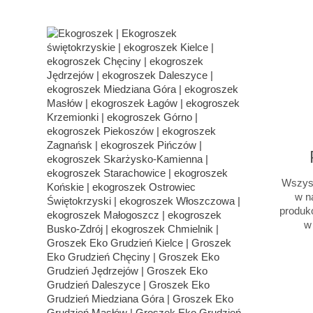
Wszyst
w na
produk
w 