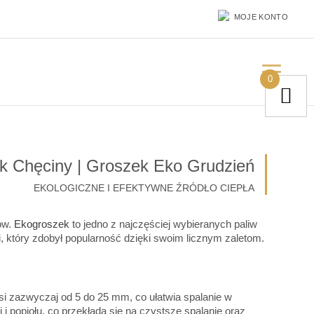
MOJE KONTO
0
k Chęciny | Groszek Eko Grudzień
EKOLOGICZNE I EFEKTYWNE ŹRÓDŁO CIEPŁA
ów.
Ekogroszek
to jedno z najczęściej wybieranych paliw
 który zdobył popularność dzięki swoim licznym zaletom.
si zazwyczaj od 5 do 25 mm, co ułatwia spalanie w
 popiołu, co przekłada się na czystsze spalanie oraz