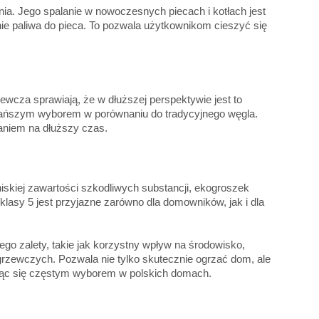
ia. Jego spalanie w nowoczesnych piecach i kotłach jest
e paliwa do pieca. To pozwala użytkownikom cieszyć się
wcza sprawiają, że w dłuższej perspektywie jest to
 tańszym wyborem w porównaniu do tradycyjnego węgla.
zaniem na dłuższy czas.
iskiej zawartości szkodliwych substancji, ekogroszek
lasy 5 jest przyjazne zarówno dla domowników, jak i dla
ego zalety, takie jak korzystny wpływ na środowisko,
grzewczych. Pozwala nie tylko skutecznie ogrzać dom, ale
tając się częstym wyborem w polskich domach.