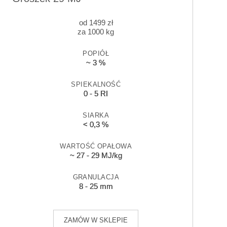
od
1499
zł
za 1000 kg
POPIÓŁ
~ 3 %
SPIEKALNOŚĆ
0 - 5 RI
SIARKA
< 0,3 %
WARTOŚĆ OPAŁOWA
~ 27 - 29 MJ/kg
GRANULACJA
8 - 25 mm
ZAMÓW W SKLEPIE