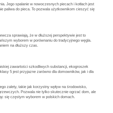
ia. Jego spalanie w nowoczesnych piecach i kotłach jest
e paliwa do pieca. To pozwala użytkownikom cieszyć się
wcza sprawiają, że w dłuższej perspektywie jest to
 tańszym wyborem w porównaniu do tradycyjnego węgla.
zaniem na dłuższy czas.
iskiej zawartości szkodliwych substancji, ekogroszek
lasy 5 jest przyjazne zarówno dla domowników, jak i dla
ego zalety, takie jak korzystny wpływ na środowisko,
grzewczych. Pozwala nie tylko skutecznie ogrzać dom, ale
tając się częstym wyborem w polskich domach.