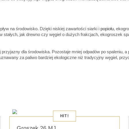
ływ na środowisko. Dzięki niskiej zawartości siarki i
popiołu
, ekogr
 stałych, jak drewno czy węgiel o dużych frakcjach, ekogroszek spa
iej przyjazny dla środowiska. Pozostaje mniej odpadów po spaleniu, 
znawany za paliwo bardziej ekologiczne niż tradycyjny węgiel, przyc
HIT!
Groszek 26 MJ