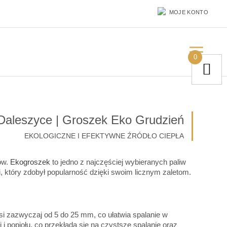
MOJE KONTO
0
Daleszyce | Groszek Eko Grudzień
EKOLOGICZNE I EFEKTYWNE ŹRÓDŁO CIEPŁA
ów.
Ekogroszek
to jedno z najczęściej wybieranych paliw
 który zdobył popularność dzięki swoim licznym zaletom.
si zazwyczaj od 5 do 25 mm, co ułatwia spalanie w
 popiołu, co przekłada się na czystsze spalanie oraz