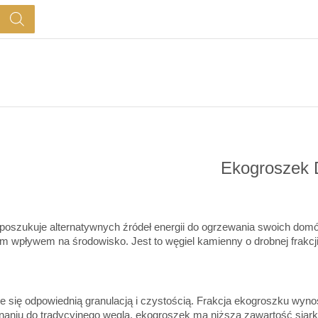
Ekogroszek 
poszukuje alternatywnych źródeł energii do ogrzewania swoich dom
wpływem na środowisko. Jest to węgiel kamienny o drobnej frakcji,
 się odpowiednią granulacją i czystością. Frakcja ekogroszku wyno
aniu do tradycyjnego węgla, ekogroszek ma niższą zawartość siarki i