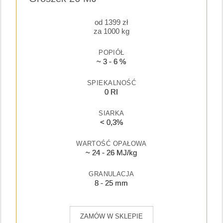
od
1399
zł
za 1000 kg
POPIÓŁ
~ 3 - 6 %
SPIEKALNOŚĆ
0 RI
SIARKA
< 0,3%
WARTOŚĆ OPAŁOWA
~ 24 - 26 MJ/kg
GRANULACJA
8 - 25 mm
ZAMÓW W SKLEPIE