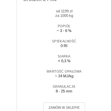
od
1199
zł
za 1000 kg
POPIÓŁ
~ 3 - 6 %
SPIEKALNOŚĆ
0 RI
SIARKA
< 0,3 %
WARTOŚĆ OPAŁOWA
~ 24 MJ/kg
GRANULACJA
8 - 25 mm
ZAMÓW W SKLEPIE