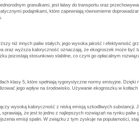
ednorodnym granulkami, jest łatwy do transportu oraz przechowywan
atycznymi podajnikami, które zapewniają równomierne doprowadzani
.
 niż innych paliw stałych, jego wysoka jakość i efektywność grze
liwa oraz wyższa kaloryczność oznaczają, że ekogroszek może być
szku pozostają stosunkowo stabilne, co czyni go opłacalnym rozwią
h klasy 5, które spełniają rygorystyczne normy emisyjne. Dzięki n
alizować jego wpływ na środowisko. Używanie ekogroszku w kotłach k
 łączy wysoką kaloryczność z niską emisją szkodliwych substancji. J
rawiają, że jest to jedno z najlepszych rozwiązań na rynku paliw 
ejszenia emisji spalin. W związku z tym zyskuje na popularności, s