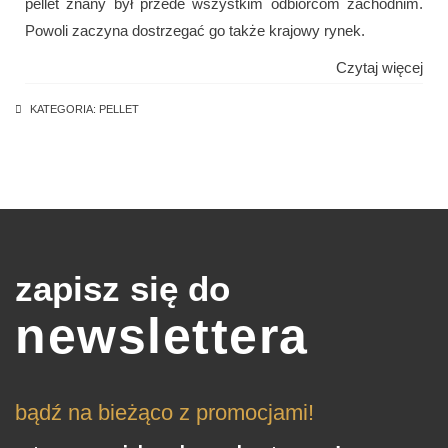
pellet znany był przede wszystkim odbiorcom zachodnim.
Powoli zaczyna dostrzegać go także krajowy rynek.
Czytaj więcej
KATEGORIA:
PELLET
zapisz się do
newslettera
bądź na bieżąco z promocjami!