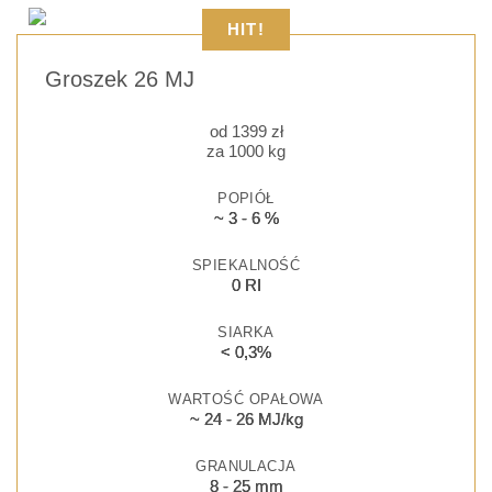
HIT!
Groszek 26 MJ
od
1399
zł
za 1000 kg
POPIÓŁ
~ 3 - 6 %
SPIEKALNOŚĆ
0 RI
SIARKA
< 0,3%
WARTOŚĆ OPAŁOWA
~ 24 - 26 MJ/kg
GRANULACJA
8 - 25 mm