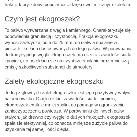
frakcji, który zdobył popularność dzięki swoim licznym zaletom.
Czym jest ekogroszek?
To paliwo wytwarzane z węgla kamiennego. Charakteryzuje się
odpowiednią granulacją i czystością. Frakcja ekogroszku
wynosi zazwyczaj od 5 do 25 mm, co ułatwia spalanie w
piecach i kotłach dostosowanych do tego paliwa. W porównaniu
do tradycyjnego węgla, ekogroszek ma niższą zawartość siarki
i popiołu, co przekłada się na czystsze spalanie oraz mniejszą
emisję szkodliwych substancji do atmosfery.
Zalety ekologiczne ekogroszku
Jedną z głównych zalet ekogroszku jest jego pozytywny wpływ
na środowisko. Dzięki niskiej zawartości siarki i
popiołu
,
ekogroszek emituje mniej spalin, co pomaga w ograniczeniu
zanieczyszczenia powietrza. W porównaniu do innych paliw
stałych, jak drewno czy węgiel o dużych frakcjach, ekogroszek
spala się efektywniej, co oznacza mniejsze zużycie paliwa do
uzyskania tej samej ilości ciepła.