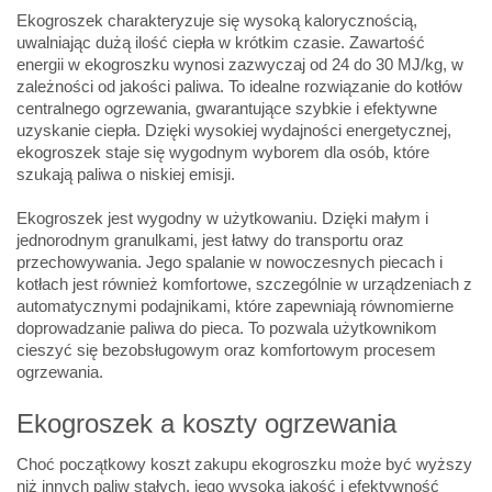
Ekogroszek charakteryzuje się wysoką kalorycznością,
uwalniając dużą ilość ciepła w krótkim czasie. Zawartość
energii w ekogroszku wynosi zazwyczaj od 24 do 30 MJ/kg, w
zależności od jakości paliwa. To idealne rozwiązanie do kotłów
centralnego ogrzewania, gwarantujące szybkie i efektywne
uzyskanie ciepła. Dzięki wysokiej wydajności energetycznej,
ekogroszek staje się wygodnym wyborem dla osób, które
szukają paliwa o niskiej emisji.
Ekogroszek jest wygodny w użytkowaniu. Dzięki małym i
jednorodnym granulkami, jest łatwy do transportu oraz
przechowywania. Jego spalanie w nowoczesnych piecach i
kotłach jest również komfortowe, szczególnie w urządzeniach z
automatycznymi podajnikami, które zapewniają równomierne
doprowadzanie paliwa do pieca. To pozwala użytkownikom
cieszyć się bezobsługowym oraz komfortowym procesem
ogrzewania.
Ekogroszek a koszty ogrzewania
Choć początkowy koszt zakupu ekogroszku może być wyższy
niż innych paliw stałych, jego wysoka jakość i efektywność