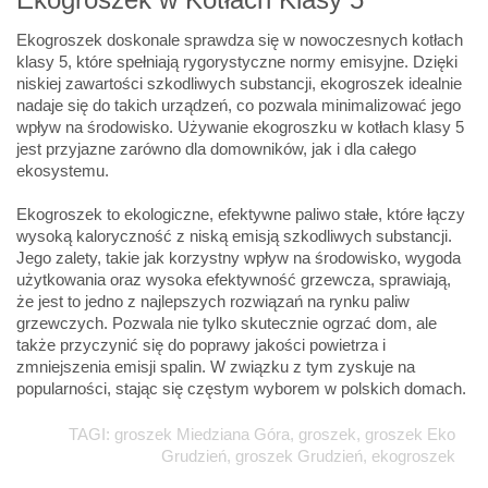
Ekogroszek doskonale sprawdza się w nowoczesnych kotłach
klasy 5, które spełniają rygorystyczne normy emisyjne. Dzięki
niskiej zawartości szkodliwych substancji, ekogroszek idealnie
nadaje się do takich urządzeń, co pozwala minimalizować jego
wpływ na środowisko. Używanie ekogroszku w kotłach klasy 5
jest przyjazne zarówno dla domowników, jak i dla całego
ekosystemu.
Ekogroszek to ekologiczne, efektywne paliwo stałe, które łączy
wysoką kaloryczność z niską emisją szkodliwych substancji.
Jego zalety, takie jak korzystny wpływ na środowisko, wygoda
użytkowania oraz wysoka efektywność grzewcza, sprawiają,
że jest to jedno z najlepszych rozwiązań na rynku paliw
grzewczych. Pozwala nie tylko skutecznie ogrzać dom, ale
także przyczynić się do poprawy jakości powietrza i
zmniejszenia emisji spalin. W związku z tym zyskuje na
popularności, stając się częstym wyborem w polskich domach.
TAGI: groszek Miedziana Góra, groszek, groszek Eko
Grudzień, groszek Grudzień, ekogroszek