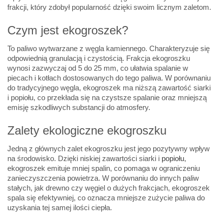
frakcji, który zdobył popularność dzięki swoim licznym zaletom.
Czym jest ekogroszek?
To paliwo wytwarzane z węgla kamiennego. Charakteryzuje się
odpowiednią granulacją i czystością. Frakcja ekogroszku
wynosi zazwyczaj od 5 do 25 mm, co ułatwia spalanie w
piecach i kotłach dostosowanych do tego paliwa. W porównaniu
do tradycyjnego węgla, ekogroszek ma niższą zawartość siarki
i popiołu, co przekłada się na czystsze spalanie oraz mniejszą
emisję szkodliwych substancji do atmosfery.
Zalety ekologiczne ekogroszku
Jedną z głównych zalet ekogroszku jest jego pozytywny wpływ
na środowisko. Dzięki niskiej zawartości siarki i
popiołu
,
ekogroszek emituje mniej spalin, co pomaga w ograniczeniu
zanieczyszczenia powietrza. W porównaniu do innych paliw
stałych, jak drewno czy węgiel o dużych frakcjach, ekogroszek
spala się efektywniej, co oznacza mniejsze zużycie paliwa do
uzyskania tej samej ilości ciepła.