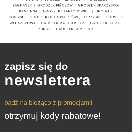
ZAGNAŃSK
|
GROSZEK PIŃCZÓW
|
GROSZEK SKARŻYSKO-
KAMIENNA
|
GROSZEK STARACHOWICE
|
GROSZEK
KOŃSKIE
|
GROSZEK OSTROWIEC ŚWIĘTOKRZYSKI
|
GROSZEK
WŁOSZCZOWA
|
GROSZEK MAŁOGOSZCZ
|
GROSZEK BUSKO-
ZDRÓJ
|
GROSZEK CHMIELNIK
zapisz się do
newslettera
bądź na bieżąco z promocjami!
otrzymuj kody rabatowe!