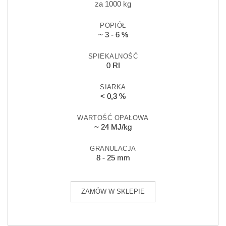
za 1000 kg
POPIÓŁ
~ 3 - 6 %
SPIEKALNOŚĆ
0 RI
SIARKA
< 0,3 %
WARTOŚĆ OPAŁOWA
~ 24 MJ/kg
GRANULACJA
8 - 25 mm
ZAMÓW W SKLEPIE