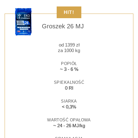
HIT!
Groszek 26 MJ
od
1399
zł
za 1000 kg
POPIÓŁ
~ 3 - 6 %
SPIEKALNOŚĆ
0 RI
SIARKA
< 0,3%
WARTOŚĆ OPAŁOWA
~ 24 - 26 MJ/kg