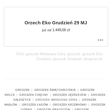
Orzech Eko Grudzień 29 MJ
1.449,00
zł
już od
TAGI: groszek Miedziana Góra, groszek, groszek Eko
Grudzień, groszek Grudzień, ekogroszek
GROSZEK
|
GROSZEK ŚWIĘTOKRZYSKIE
|
GROSZEK
KIELCE
|
GROSZEK CHĘCINY
|
GROSZEK JĘDRZEJÓW
|
GROSZEK
DALESZYCE
|
GROSZEK MIEDZIANA GÓRA
|
GROSZEK
MASŁÓW
|
GROSZEK ŁAGÓW
|
GROSZEK KRZEMIONKI
|
GROSZEK
GÓRNO
|
GROSZEK PIEKOSZÓW
|
GROSZEK