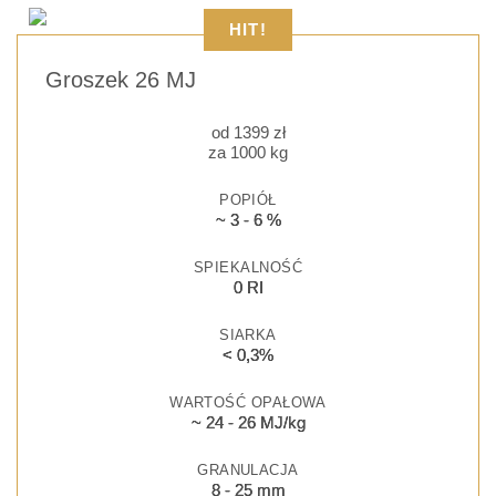
HIT!
Groszek 26 MJ
od
1399
zł
za 1000 kg
POPIÓŁ
~ 3 - 6 %
SPIEKALNOŚĆ
0 RI
SIARKA
< 0,3%
WARTOŚĆ OPAŁOWA
~ 24 - 26 MJ/kg
GRANULACJA
8 - 25 mm