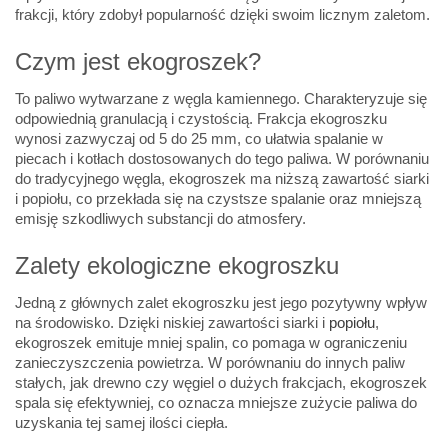
frakcji, który zdobył popularność dzięki swoim licznym zaletom.
Czym jest ekogroszek?
To paliwo wytwarzane z węgla kamiennego. Charakteryzuje się
odpowiednią granulacją i czystością. Frakcja ekogroszku
wynosi zazwyczaj od 5 do 25 mm, co ułatwia spalanie w
piecach i kotłach dostosowanych do tego paliwa. W porównaniu
do tradycyjnego węgla, ekogroszek ma niższą zawartość siarki
i popiołu, co przekłada się na czystsze spalanie oraz mniejszą
emisję szkodliwych substancji do atmosfery.
Zalety ekologiczne ekogroszku
Jedną z głównych zalet ekogroszku jest jego pozytywny wpływ
na środowisko. Dzięki niskiej zawartości siarki i
popiołu
,
ekogroszek emituje mniej spalin, co pomaga w ograniczeniu
zanieczyszczenia powietrza. W porównaniu do innych paliw
stałych, jak drewno czy węgiel o dużych frakcjach, ekogroszek
spala się efektywniej, co oznacza mniejsze zużycie paliwa do
uzyskania tej samej ilości ciepła.