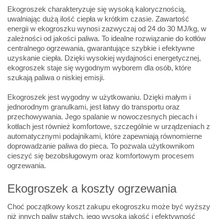
Ekogroszek charakteryzuje się wysoką kalorycznością,
uwalniając dużą ilość ciepła w krótkim czasie. Zawartość
energii w ekogroszku wynosi zazwyczaj od 24 do 30 MJ/kg, w
zależności od jakości paliwa. To idealne rozwiązanie do kotłów
centralnego ogrzewania, gwarantujące szybkie i efektywne
uzyskanie ciepła. Dzięki wysokiej wydajności energetycznej,
ekogroszek staje się wygodnym wyborem dla osób, które
szukają paliwa o niskiej emisji.
Ekogroszek jest wygodny w użytkowaniu. Dzięki małym i
jednorodnym granulkami, jest łatwy do transportu oraz
przechowywania. Jego spalanie w nowoczesnych piecach i
kotłach jest również komfortowe, szczególnie w urządzeniach z
automatycznymi podajnikami, które zapewniają równomierne
doprowadzanie paliwa do pieca. To pozwala użytkownikom
cieszyć się bezobsługowym oraz komfortowym procesem
ogrzewania.
Ekogroszek a koszty ogrzewania
Choć początkowy koszt zakupu ekogroszku może być wyższy
niż innych paliw stałych, jego wysoka jakość i efektywność